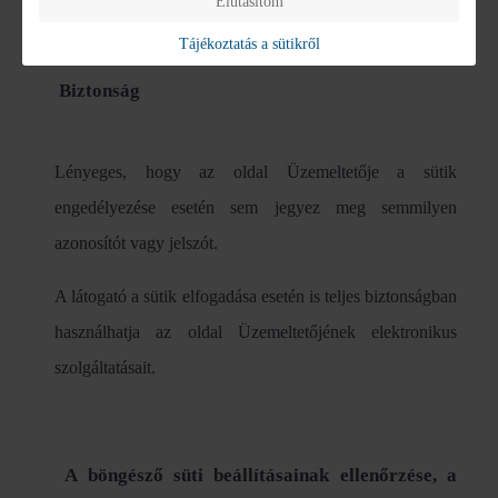
Elutasítom
Tájékoztatás a sütikről
Biztonság
Lényeges, hogy az oldal Üzemeltetője a sütik
engedélyezése esetén sem jegyez meg semmilyen
azonosítót vagy jelszót.
A látogató a sütik elfogadása esetén is teljes biztonságban
használhatja az oldal Üzemeltetőjének elektronikus
szolgáltatásait.
A böngésző süti beállításainak ellenőrzése, a