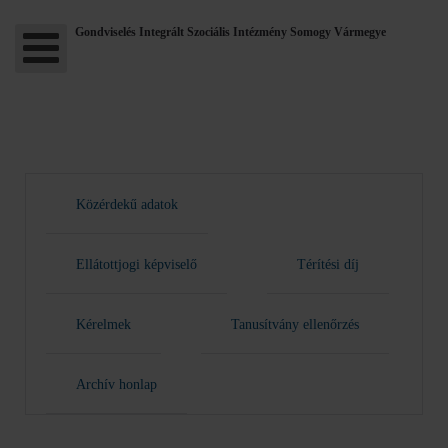
Gondviselés Integrált Szociális Intézmény Somogy Vármegye
Közérdekű adatok
Ellátottjogi képviselő
Térítési díj
Kérelmek
Tanusítvány ellenőrzés
Archív honlap