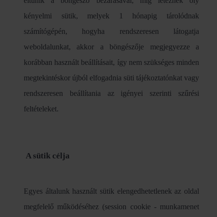
eltűnik a böngésző bezárásával, míg léteznek oly
kényelmi sütik, melyek 1 hónapig tárolódnak
számítógépén, hogyha rendszeresen látogatja
weboldalunkat, akkor a böngészője megjegyezze a
korábban használt beállításait, így nem szükséges minden
megtekintéskor újból elfogadnia süti tájékoztatónkat vagy
rendszeresen beállítania az igényei szerinti szűrési
feltételeket.
A sütik célja
Egyes általunk használt sütik elengedhetetlenek az oldal
megfelelő működéséhez (session cookie - munkamenet