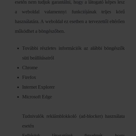
esetén nem tudjuk garantálni, hogy a látogató képes lesz
a weboldal valamennyi funkciójának teljes körű
használatára. A weboldal ez esetben a tervezettől eltérően
működhet a böngészőben.
További részletes információk az alábbi böngészők
süti beállításairól
Chrome
Firefox
Internet Explorer
Microsoft Edge
Tudnivalók reklámblokkoló (ad-blocker) használata
esetén
Felhívjuk látogatóink figyelmét, hogy