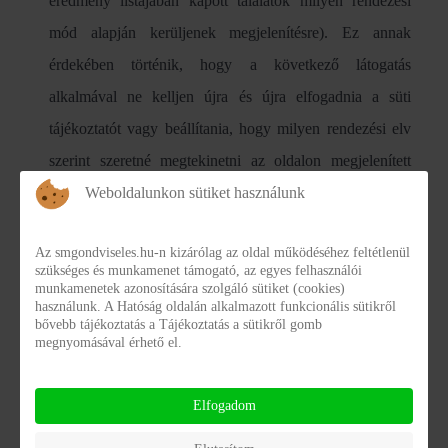
eredmény listájában kapott találatok milyen rendezési
mód alapján kerüljenek megjelenítésre). Ez annak
érdekében történik, hogy a következő látogatás
alkalmával ne kelljen újra és újra elfogadnia a süti
tájékoztatót vagy beállítania, hogy milyen rendezési elv
szerint szeretné megtekinetni az oldalon megjelenített
tartalmakat. A preferenciákat tároló sütikben lévő
Weboldalunkon sütiket használunk
információk nélkül honlapunk kevésbé gördülékenyen
Az smgondviseles.hu-n kizárólag az oldal működéséhez feltétlenül
ugyan, de működhet.
szükséges és munkamenet támogató, az egyes felhasználói
munkamenetek azonosítására szolgáló sütiket (cookies)
A kényelmi sütikben személyes adatokat nem rögzítünk,
használunk. A Hatóság oldalán alkalmazott funkcionális sütikről
bővebb tájékoztatás a Tájékoztatás a sütikről gomb
kizárólag egy azonosítószámot tárolunk, melyből az oldal
megnyomásával érhető el.
értesül, hogy a sütitájékoztató korábban elfogadásra
került. A kényelmi sütit a kliens gép böngészője tárolja 1
Elfogadom
hónapos lejárati idővel.