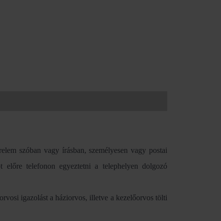
érelem szóban vagy írásban, személyesen vagy postai
ot előre telefonon egyeztetni a telephelyen dolgozó
rvosi igazolást a háziorvos, illetve a kezelőorvos tölti