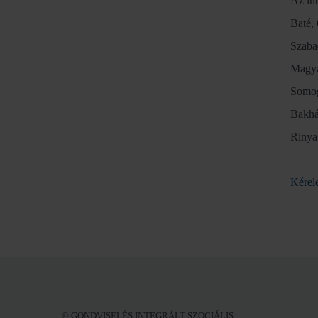
Az int
Baté,
Szaba
Magya
Somog
Bakhá
Rinya
Kérele
© GONDVISELÉS INTEGRÁLT SZOCIÁLIS