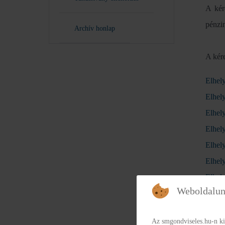
A kér
pénzin
Archív honlap
A kér
Elhel
Elhel
Elhel
Elhel
Elhely
Elhely
Elhel
Weboldalun
Elhely
Az smgondviseles.hu-n ki