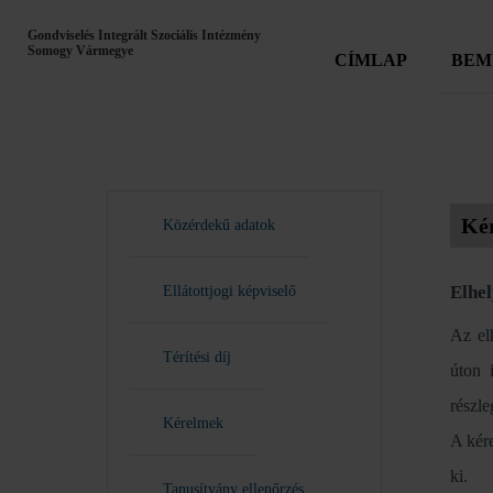
Gondviselés Integrált Szociális Intézmény
Somogy Vármegye
CÍMLAP
BEM
Ké
Közérdekű adatok
Elhel
Ellátottjogi képviselő
Az el
Térítési díj
úton 
részle
Kérelmek
A kére
ki.
Tanusítvány ellenőrzés