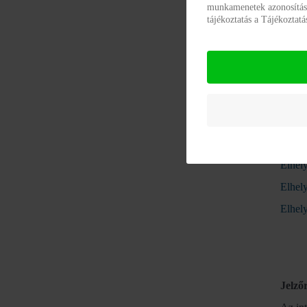
munkamenetek azonosításár
tájékoztatás a Tájékoztat
Elhel
Elhely
Elhel
Elhel
Elhel
Elhel
Elhel
Elhel
Jelző