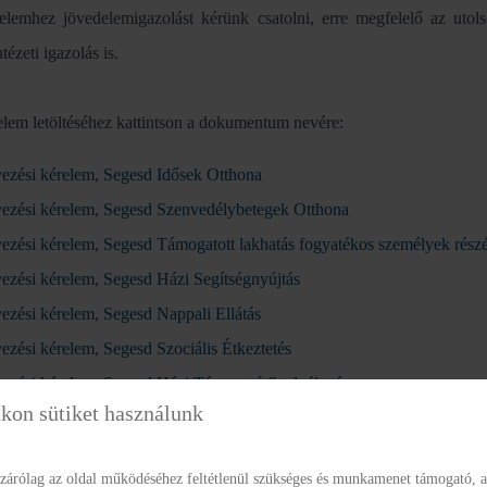
elemhez jövedelemigazolást kérünk csatolni, erre megfelelő az utols
tézeti igazolás is.
elem letöltéséhez kattintson a dokumentum nevére:
yezési kérelem, Segesd Idősek Otthona
yezési kérelem, Segesd Szenvedélybetegek Otthona
yezési kérelem, Segesd Támogatott lakhatás fogyatékos személyek rész
yezési kérelem, Segesd Házi Segítségnyújtás
ezési kérelem, Segesd Nappali Ellátás
ezési kérelem, Segesd Szociális Étkeztetés
yezési kérelem, Segesd Házi Támogató Szolgáltatás
kon sütiket használunk
ezési kérelem, Szabás, Szenvedélybeteg rehabilitáció
zárólag az oldal működéséhez feltétlenül szükséges és munkamenet támogató, a