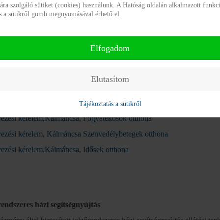
a szolgáló sütiket (cookies) használunk. A Hatóság oldalán alkalmazott funkci
ás a sütikről gomb megnyomásával érhető el.
yezési kérelem,Gyöngyöspuszta, Hajléktalanok otthona
ezési kérelem,Gyöngyöspuszta, Hajléktalanok rehabilitációs ellátása
yezési kérelem,Gyöngyöspuszta, Idősek otthona
Elfogadom
yezési kérelem,Gyöngyöspuszta, Szenvedélybetegek otthona
Elutasítom
yezési kérelem,Gyöngyöspuszta, Szenvedélybetegek rehabilitációs lakó
Tájékoztatás a sütikről
yezési kérelem,Kálmáncsa, Fogyatékosok otthona
yezési kérelem, Kálmáncsa Szenvedélybetegek otthona
yezési kérelem,Kálmáncsa, Idősek otthona
rendszeres házi segítségnyújtás