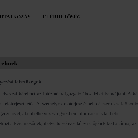
UTATKOZÁS
ELÉRHETŐSÉG
relmek
yezési lehetőségek
helyezési kérelmet az intézmény igazgatójához lehet benyújtani. A k
is előterjeszthető. A személyes előterjesztésnél célszerű az időpont
gvezetővel, akitől elhelyezési ügyekben információ is kérhető.
lmet a kérelmezőnek, illetve törvényes képviselőjének kell aláírnia, az o