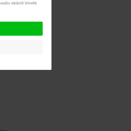
onális sütikről bővebb
otthona