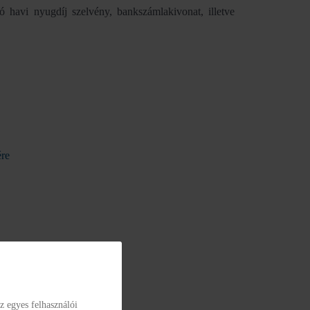
ó havi nyugdíj szelvény, bankszámlakivonat, illetve
ére
z egyes felhasználói