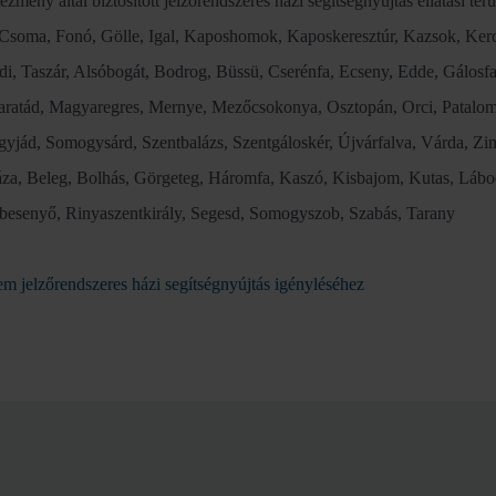
ézmény által biztosított jelzőrendszeres házi segítségnyújtás ellátási terü
 Csoma, Fonó, Gölle, Igal, Kaposhomok, Kaposkeresztúr, Kazsok, Kerc
di, Taszár, Alsóbogát, Bodrog, Büssü, Cserénfa, Ecseny, Edde, Gálosf
ratád, Magyaregres, Mernye, Mezőcsokonya, Osztopán, Orci, Patalom
yjád, Somogysárd, Szentbalázs, Szentgáloskér, Újvárfalva, Várda, Z
za, Beleg, Bolhás, Görgeteg, Háromfa, Kaszó, Kisbajom, Kutas, Láb
besenyő, Rinyaszentkirály, Segesd, Somogyszob, Szabás, Tarany
m jelzőrendszeres házi segítségnyújtás igényléséhez