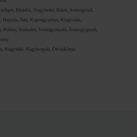
lete:
seliget, Mosdós, Nagyberki, Ráksi, Somogyszil,
a, Hajmás, Juta, Kaposgyarmat, Kisgyalán,
, Polány, Somodor, Somogyaszaló, Somogygeszti,
imány
od, Nagyatád, Nagykorpád, Ötvöskónyi,