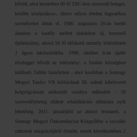
bővült, ahol kezdetben 60 fő TBC-ben szenvedő beteget,
később középsúlyos-, illetve súlyos értelmi fogyatékos
személyeket láttak el. 1986. augusztus 20-án került
átadásra a kastély mellett kialakított új, korszerű
épületszárny, ahová 50 fő időskorú személy költözhetett
2 ágyas lakószobákba. 1998. október 6-án újabb
részleggel bővült az intézmény: a Szabás községben
található Tallián kastélyban - ahol korábban a Somogy
Megyei Tanács VB kórházának III. számú kihelyezett
belgyógyászati utókezelő osztálya működött - 50
szenvedélybeteg ellátott rehabilitációs ellátására nyílt
lehetőség. 2011. januárjától az akkori fenntartó, a
Somogy Megyei Önkormányzat Közgyűlése a szociális
otthonok integrációjáról döntött, ennek következtében 2