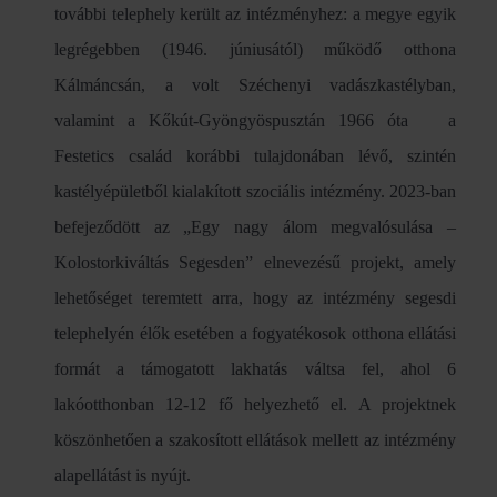
további telephely került az intézményhez: a megye egyik
legrégebben (1946. júniusától) működő otthona
Kálmáncsán, a volt Széchenyi vadászkastélyban,
valamint a Kőkút-Gyöngyöspusztán 1966 óta a
Festetics család korábbi tulajdonában lévő, szintén
kastélyépületből kialakított szociális intézmény. 2023-ban
befejeződött az „Egy nagy álom megvalósulása –
Kolostorkiváltás Segesden” elnevezésű projekt, amely
lehetőséget teremtett arra, hogy az intézmény segesdi
telephelyén élők esetében a fogyatékosok otthona ellátási
formát a támogatott lakhatás váltsa fel, ahol 6
lakóotthonban 12-12 fő helyezhető el. A projektnek
köszönhetően a szakosított ellátások mellett az intézmény
alapellátást is nyújt.