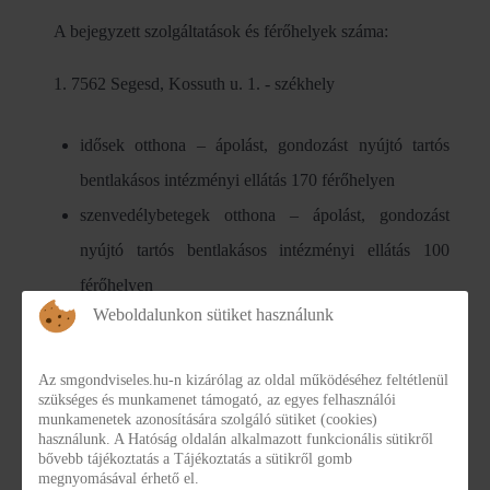
A bejegyzett szolgáltatások és férőhelyek száma:
1. 7562 Segesd, Kossuth u. 1. - székhely
idősek otthona – ápolást, gondozást nyújtó tartós
bentlakásos intézményi ellátás 170 férőhelyen
szenvedélybetegek otthona – ápolást, gondozást
nyújtó tartós bentlakásos intézményi ellátás 100
férőhelyen
Weboldalunkon sütiket használunk
támogatott lakhatás fogyatékos személyek részére 72
férőhelyen
Az smgondviseles.hu-n kizárólag az oldal működéséhez feltétlenül
szükséges és munkamenet támogató, az egyes felhasználói
A lakhatási szolgáltatást biztosító ingatlanok címe:
munkamenetek azonosítására szolgáló sütiket (cookies)
használunk. A Hatóság oldalán alkalmazott funkcionális sütikről
bővebb tájékoztatás a Tájékoztatás a sütikről gomb
Boróka Ház 7562 Segesd, Arany J. u. 1.
megnyomásával érhető el.