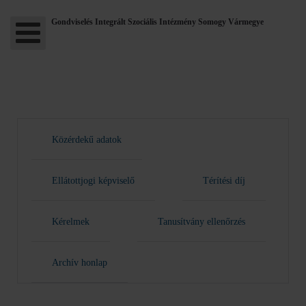
Gondviselés Integrált Szociális Intézmény Somogy Vármegye
Közérdekű adatok
Ellátottjogi képviselő
Térítési díj
Kérelmek
Tanusítvány ellenőrzés
Archív honlap