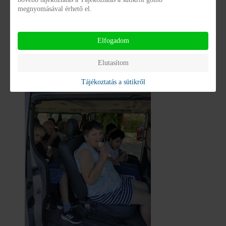
megnyomásával érhető el.
A Balaton nem pusztán nyaralóhely, hanem életforma,
ennek köszönhetően mi is kicsit átszellemültünk,
Elfogadom
átélhettük az érzést.
Elutasítom
Tájékoztatás a sütikről