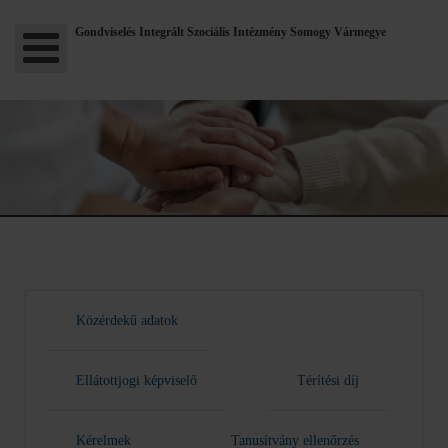
Gondviselés Integrált Szociális Intézmény Somogy Vármegye
Közérdekű adatok
Ellátottjogi képviselő
Térítési díj
Kérelmek
Tanusítvány ellenőrzés