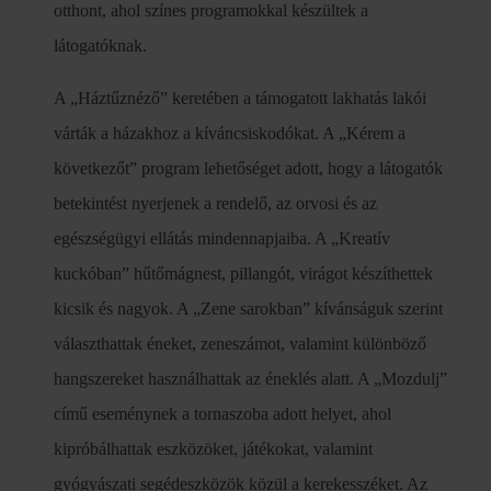
otthont, ahol színes programokkal készültek a
látogatóknak.
A „Háztűznéző” keretében a támogatott lakhatás lakói
várták a házakhoz a kíváncsiskodókat. A „Kérem a
következőt” program lehetőséget adott, hogy a látogatók
betekintést nyerjenek a rendelő, az orvosi és az
egészségügyi ellátás mindennapjaiba. A „Kreatív
kuckóban” hűtőmágnest, pillangót, virágot készíthettek
kicsik és nagyok. A „Zene sarokban” kívánságuk szerint
választhattak éneket, zeneszámot, valamint különböző
hangszereket használhattak az éneklés alatt. A „Mozdulj”
című eseménynek a tornaszoba adott helyet, ahol
kipróbálhattak eszközöket, játékokat, valamint
gyógyászati segédeszközök közül a kerekesszéket. Az