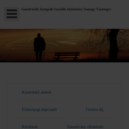
Gondviselés Integrált Szociális Intézmény Somogy Vármegye
Közérdekű adatok
Ellátottjogi képviselő
Térítési díj
Kérelmek
Tanusítvány ellenőrzés