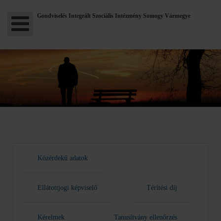
Gondviselés Integrált Szociális Intézmény Somogy Vármegye
Közérdekű adatok
Ellátottjogi képviselő
Térítési díj
Kérelmek
Tanusítvány ellenőrzés