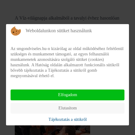
A Víz-világnapja alkalmából a tavalyi évhez hasonlóan
megrendezésre került a „Víz-kvíz” elnevezésű program,
Weboldalunkon sütiket használunk
ahol a csapatok a vízzel történő takarékoskodás, vízi-
élővilág témakörökben, valamint játékos ügyességi
Az smgondviseles.hu-n kizárólag az oldal működéséhez feltétlenül
szükséges és munkamenet támogató, az egyes felhasználói
feladatokban mérhették össze tudásukat. A vetélkedő
munkamenetek azonosítására szolgáló sütiket (cookies)
használunk. A Hatóság oldalán alkalmazott funkcionális sütikről
valamennyi résztvevője jutalomban részesült.
bővebb tájékoztatás a Tájékoztatás a sütikről gomb
megnyomásával érhető el.
Elfogadom
Elutasítom
Tájékoztatás a sütikről