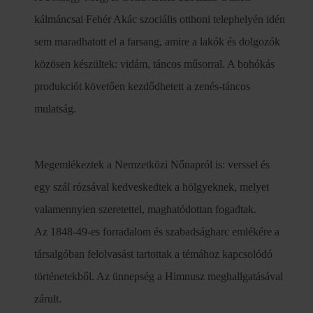
kálmáncsai Fehér Akác szociális otthoni telephelyén idén
sem maradhatott el a farsang, amire a lakók és dolgozók
közösen készültek: vidám, táncos műsorral. A bohókás
produkciót követően kezdődhetett a zenés-táncos
mulatság.
Megemlékeztek a Nemzetközi Nőnapról is: verssel és
egy szál rózsával kedveskedtek a hölgyeknek, melyet
valamennyien szeretettel, maghatódottan fogadtak.
Az 1848-49-es forradalom és szabadságharc emlékére a
társalgóban felolvasást tartottak a témához kapcsolódó
történetekből. Az ünnepség a Himnusz meghallgatásával
zárult.