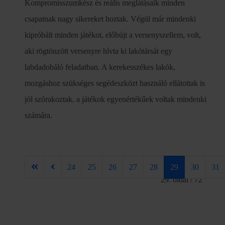
Kompromisszumkész és reális meglátásaik minden
csapatnak nagy sikereket hoztak. Végül már mindenki
kipróbált minden játékot, előbújt a versenyszellem, volt,
aki rögtönzött versenyre hívta ki lakótársát egy
labdadobáló feladatban. A kerekesszékes lakók,
mozgáshoz szükséges segédeszközt használó ellátottak is
jól szórakoztak, a játékok egyenértékűek voltak mindenki
számára.
24
25
26
27
28
29
30
31
29. oldal / 72