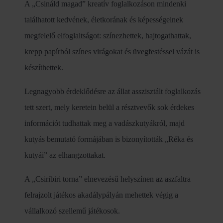
A „Csináld magad” kreatív foglalkozáson mindenki
találhatott kedvének, életkorának és képességeinek
megfelelő elfoglaltságot: színezhettek, hajtogathattak,
krepp papírból színes virágokat és üvegfestéssel vázát is
készíthettek.
Legnagyobb érdeklődésre az állat asszisztált foglalkozás
tett szert, mely keretein belül a résztvevők sok érdekes
információt tudhattak meg a vadászkutyákról, majd
kutyás bemutató formájában is bizonyították „Réka és
kutyái” az elhangzottakat.
A „Csiribiri torna” elnevezésű helyszínen az aszfaltra
felrajzolt játékos akadálypályán mehettek végig a
vállalkozó szellemű játékosok.