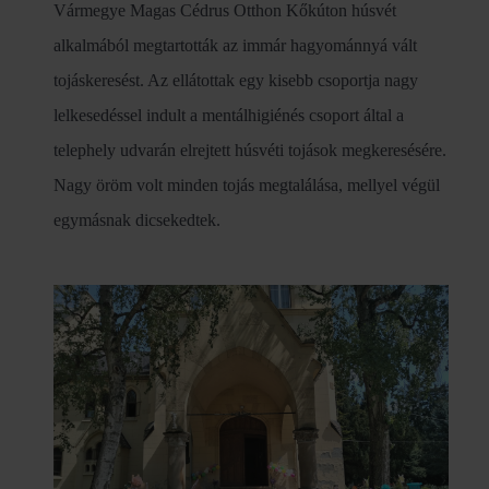
Vármegye Magas Cédrus Otthon Kőkúton húsvét
alkalmából megtartották az immár hagyománnyá vált
tojáskeresést. Az ellátottak egy kisebb csoportja nagy
lelkesedéssel indult a mentálhigiénés csoport által a
telephely udvarán elrejtett húsvéti tojások megkeresésére.
Nagy öröm volt minden tojás megtalálása, mellyel végül
egymásnak dicsekedtek.