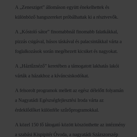
A „Zenesziget” állomáson együtt énekelhettek és
különböző hangszereket próbálhattak ki a résztvevők.
A „Kóstoló sátor” finomabbnál finomabb falatkákkal,
pizzás csigával, húsos táskával és palacsintákkal várta a
foglalkozások során megéhezett kicsiket és nagyokat.
A „Háztűznéző” keretében a támogatott lakhatás lakói
várták a házakhoz a kíváncsiskodókat.
A felsorolt programok mellett az egész délelőtt folyamán
a Nagyatádi Egészségfejlesztési Iroda várta az
érdeklődőket különféle szűrőprogramokkal.
A közel 150 fő látogató között köszönthette az intézmény
a szabási Kispipitér Óvoda, a nagyatádi Százszorszép