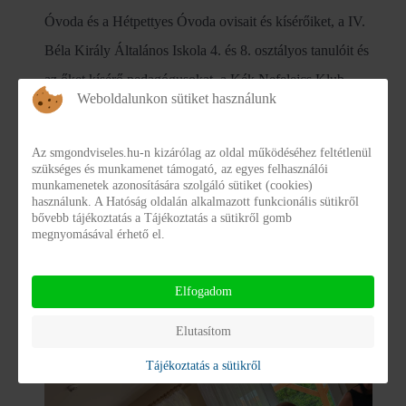
Óvoda és a Hétpettyes Óvoda ovisait és kísérőiket, a IV.
Béla Király Általános Iskola 4. és 8. osztályos tanulóit és
az őket kísérő pedagógusokat, a Kék Nefelejcs Klub
Weboldalunkon sütiket használunk
tagjait, valamint az egyénileg érkező érdeklődőket.
A program fő céljának tekintették az érzékenyítést az
Az smgondviseles.hu-n kizárólag az oldal működéséhez feltétlenül
otthon, és az ott élő ellátottak iránt, valamint az
szükséges és munkamenet támogató, az egyes felhasználói
munkamenetek azonosítására szolgáló sütiket (cookies)
intézményben folyó munka szépségének, tartalmának
használunk. A Hatóság oldalán alkalmazott funkcionális sütikről
bővebb tájékoztatás a Tájékoztatás a sütikről gomb
megismertetését, a dolgozók munkájának elismerését. A
megnyomásával érhető el.
szervezők bíznak a program szemléletformáló hatásában,
az egyre növekvő érdeklődésre tekintettel pedig biztosan
Elfogadom
megrendezésre kerül a következő évben is.
Elutasítom
Tájékoztatás a sütikről