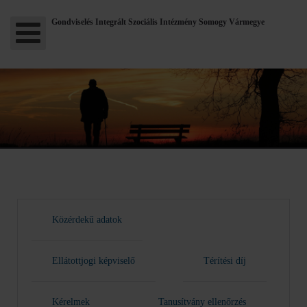
Gondviselés Integrált Szociális Intézmény Somogy Vármegye
Közérdekű adatok
Ellátottjogi képviselő
Térítési díj
Kérelmek
Tanusítvány ellenőrzés