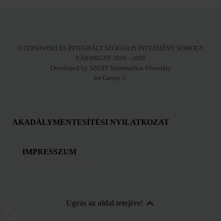
© GONDVISELÉS INTEGRÁLT SZOCIÁLIS INTÉZMÉNY SOMOGY
VÁRMEGYE 2016 - 2026
Developed by SZGYF Informatikai Főosztály
for Gantry 5.
AKADÁLYMENTESÍTÉSI NYILATKOZAT
IMPRESSZUM
Ugrás az oldal tetejére!
♿