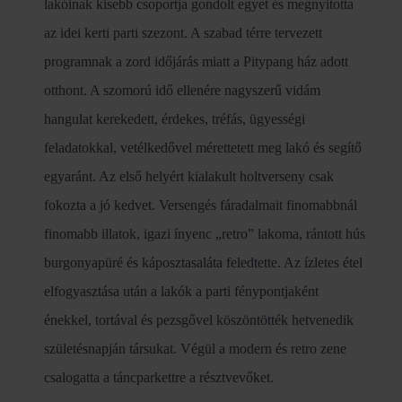
lakóinak kisebb csoportja gondolt egyet és megnyitotta
az idei kerti parti szezont. A szabad térre tervezett
programnak a zord időjárás miatt a Pitypang ház adott
otthont. A szomorú idő ellenére nagyszerű vidám
hangulat kerekedett, érdekes, tréfás, ügyességi
feladatokkal, vetélkedővel mérettetett meg lakó és segítő
egyaránt. Az első helyért kialakult holtverseny csak
fokozta a jó kedvet. Versengés fáradalmait finomabbnál
finomabb illatok, igazi ínyenc „retro” lakoma, rántott hús
burgonyapüré és káposztasaláta feledtette. Az ízletes étel
elfogyasztása után a lakók a parti fénypontjaként
énekkel, tortával és pezsgővel köszöntötték hetvenedik
születésnapján társukat. Végül a modern és retro zene
csalogatta a táncparkettre a résztvevőket.