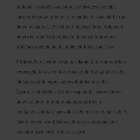
minimális eszközhasználat volt szükséges hozzájuk,
kartondobozokat, műanyag poharakat használtak fel újra,
illetve felajánlott, kölcsönkért kiegészítőkkel dolgoztak,
melyekkel minél több húsvétra jellemző motívumot
próbáltak megjeleníteni a kellékek felhasználásával.
A különböző játékok során az ellátottak finommotorikus
készségeik, kéz-szem koordinációjuk, logikai készségük,
állóképességük, egyensúlyérzékük lett tesztelve.
Ügyesen felmérték, - 2-5 fős csapatokba szerveződve-
melyik játékra kit gondolnak egymás közt a
legalkalmasabbnak, bár voltak kellemes meglepetések. A
játék hevében sem feledkeztek meg az egymás iránt
tanúsított tiszteletről, udvariasságról.