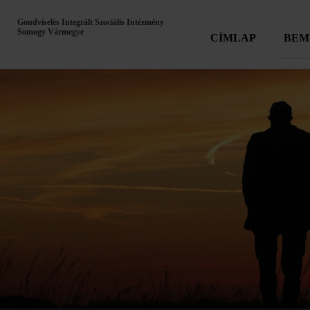
Gondviselés Integrált Szociális Intézmény
Somogy Vármegye
CÍMLAP
BEM