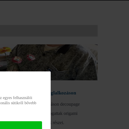
és rózsák készültek a foglalkozáson
z egyes felhasználói
onális sütikről bővebb
y intézmény lakói foglalkozáson decoupage
l díszített papírlapokat hajtogattak origami
l, ebből készültek a virágok részei.