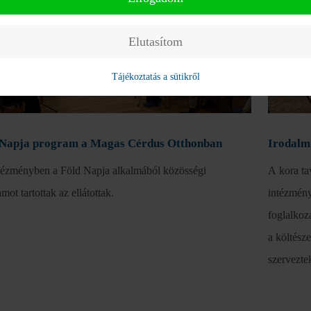
Elutasítom
Tájékoztatás a sütikről
 Napja program a Magas Cérdus Otthonban
Irodalm
tézményben a Föld Napja alkalmából közösségi
A kora ta
mot tartottak az ellátottak.
intézmény
foglalkoz
a költész
szervezte