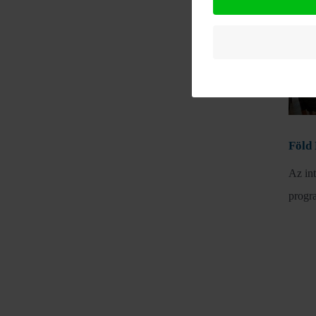
Föld
Az in
progra