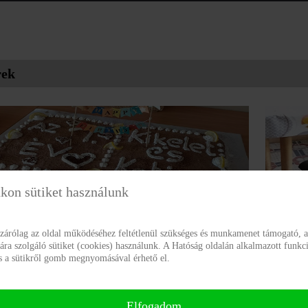
rek
kon sütiket használunk
vesek lettünk!
Virágok 
zárólag az oldal működéséhez feltétlenül szükséges és munkamenet támogató, a
a szolgáló sütiket (cookies) használunk. A Hatóság oldalán alkalmazott funkci
dviselés Integrált Szociális Intézmény Somogy
A székhel
ás a sütikről gomb megnyomásával érhető el.
gye Támogatott lakhatás Katica és Kikelet ház lakói,
technikáva
tott lakhatásban élésük első évfordulóját ünnepelték.
technikáva
Elfogadom