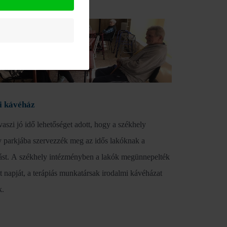
i kávéház
vaszi jó idő lehetőséget adott, hogy a székhely
 parkjába szervezzék meg az idős lakóknak a
ást. A székhely intézményben a lakók megünnepelték
et napját, a terápiás munkatársak irodalmi kávéházat
k.